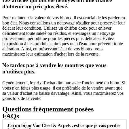
Les articles qui ont été nettoyés ont une chance
d'obtenir un prix plus élevé.​
Pour maintenir la valeur de vos bijoux, il est crucial de les garder en
bon état. Nous conseillons un nettoyage régulier pour préserver leur
éclat et leur condition. Utilisez un chiffon doux pour enlever
délicatement toute saleté ou résidus, et envisagez un nettoyage
professionnel périodique pour les pièces plus délicates. Évitez
l'exposition à des produits chimiques ou à l'eau pour prévenir toute
altération. Ainsi, en préservant l'état de vos bijoux, vous
maximiserez leur estimation d'achat lors de la revente.
Ne tardez pas à vendre les montres que vous
n'utilisez plus. ​
Généralement, le prix d'achat diminue avec l'ancienneté du bijou. Si
vous n'en faites plus usage, il est préférable de le vendre avant que
sa valeur d'achat ne baisse davantage. Ainsi, vous maximiserez vos
gains lors de la vente.
Questions fréquemment posées​
FAQs
J'ai un bijou Van Cleef & Arpels , est ce que je vais perdre