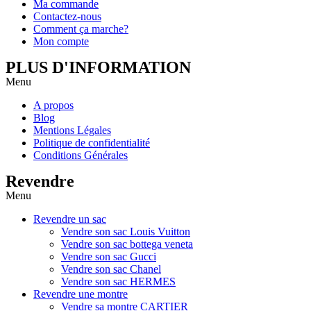
Ma commande
Contactez-nous
Comment ça marche?
Mon compte
PLUS D'INFORMATION
Menu
A propos
Blog
Mentions Légales
Politique de confidentialité
Conditions Générales
Revendre
Menu
Revendre un sac
Vendre son sac Louis Vuitton
Vendre son sac bottega veneta
Vendre son sac Gucci
Vendre son sac Chanel
Vendre son sac HERMES
Revendre une montre
Vendre sa montre CARTIER