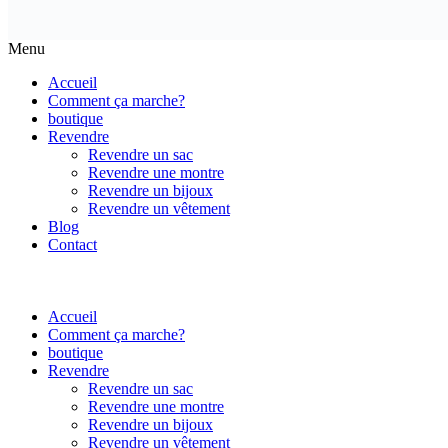
Menu
Accueil
Comment ça marche?
boutique
Revendre
Revendre un sac
Revendre une montre
Revendre un bijoux
Revendre un vêtement
Blog
Contact
Accueil
Comment ça marche?
boutique
Revendre
Revendre un sac
Revendre une montre
Revendre un bijoux
Revendre un vêtement