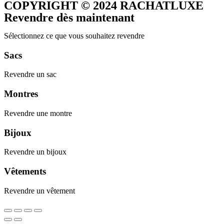
COPYRIGHT © 2024 RACHATLUXE
Revendre dès maintenant
Sélectionnez ce que vous souhaitez revendre
Sacs
Revendre un sac
Montres
Revendre une montre
Bijoux
Revendre un bijoux
Vêtements
Revendre un vêtement