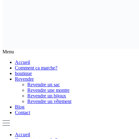
Menu
Accueil
Comment ça marche?
boutique
Revendre
Revendre un sac
Revendre une montre
Revendre un bijoux
Revendre un vêtement
Blog
Contact
Accueil