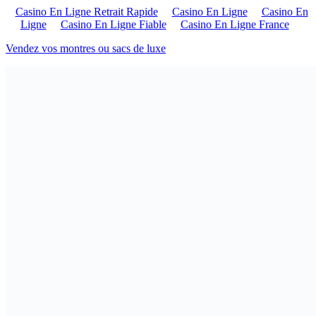
Casino En Ligne Retrait Rapide
Casino En Ligne
Casino En
Ligne
Casino En Ligne Fiable
Casino En Ligne France
Vendez vos montres ou sacs de luxe