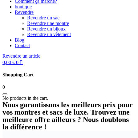
Comment ça marche?
boutique
Revendre
Revendre un sac
Revendre une montre
Revendre un bijoux
Revendre un vêtement
Blog
Contact
Revendre un article
0,00
€
0
Shopping Cart
0
No products in the cart.
Nous garantissons les meilleurs prix pour
vos montres et sacs de luxe. Trouvez une
meilleure offre ailleurs ? Nous doublons
la différence !