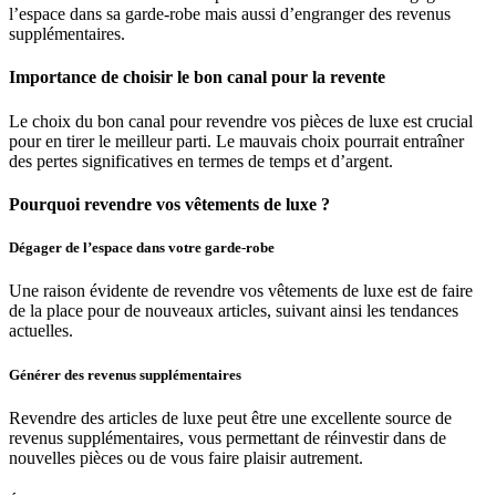
l’espace dans sa garde-robe mais aussi d’engranger des revenus
supplémentaires.
Importance de choisir le bon canal pour la revente
Le choix du bon canal pour revendre vos pièces de luxe est crucial
pour en tirer le meilleur parti. Le mauvais choix pourrait entraîner
des pertes significatives en termes de temps et d’argent.
Pourquoi revendre vos vêtements de luxe ?
Dégager de l’espace dans votre garde-robe
Une raison évidente de revendre vos vêtements de luxe est de faire
de la place pour de nouveaux articles, suivant ainsi les tendances
actuelles.
Générer des revenus supplémentaires
Revendre des articles de luxe peut être une excellente source de
revenus supplémentaires, vous permettant de réinvestir dans de
nouvelles pièces ou de vous faire plaisir autrement.