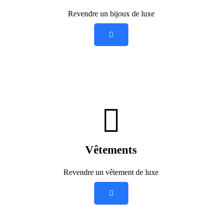
Revendre un bijoux de luxe
Vêtements
Revendre un vêtement de luxe