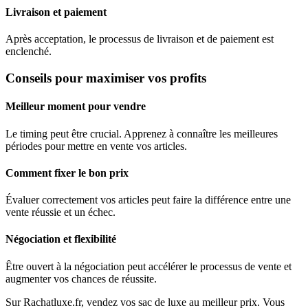
Livraison et paiement
Après acceptation, le processus de livraison et de paiement est
enclenché.
Conseils pour maximiser vos profits
Meilleur moment pour vendre
Le timing peut être crucial. Apprenez à connaître les meilleures
périodes pour mettre en vente vos articles.
Comment fixer le bon prix
Évaluer correctement vos articles peut faire la différence entre une
vente réussie et un échec.
Négociation et flexibilité
Être ouvert à la négociation peut accélérer le processus de vente et
augmenter vos chances de réussite.
Sur Rachatluxe.fr, vendez vos sac de luxe au meilleur prix. Vous