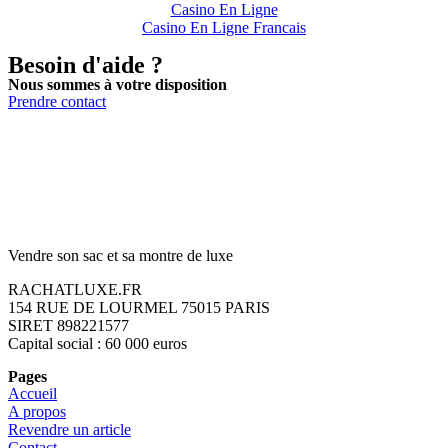
Casino En Ligne
Casino En Ligne Francais
Besoin d'aide ?
Nous sommes à votre disposition
Prendre contact
Vendre son sac et sa montre de luxe
RACHATLUXE.FR
154 RUE DE LOURMEL 75015 PARIS
SIRET 898221577
Capital social : 60 000 euros
Pages
Accueil
A propos
Revendre un article
Contact