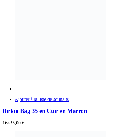
Ajouter à la liste de souhaits
Birkin Bag 35 en Cuir en Marron
16435,00
€