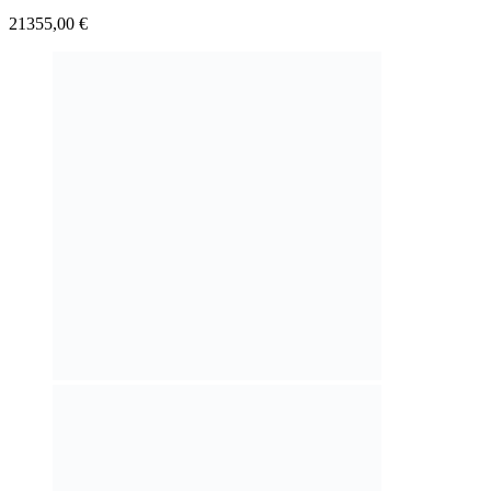
21355,00
€