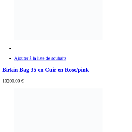
Ajouter à la liste de souhaits
Birkin Bag 35 en Cuir en Rose/pink
10200,00
€