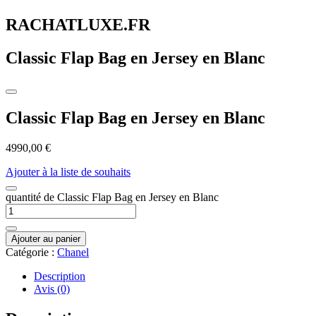
RACHATLUXE.FR
Classic Flap Bag en Jersey en Blanc
Classic Flap Bag en Jersey en Blanc
4990,00
€
Ajouter à la liste de souhaits
quantité de Classic Flap Bag en Jersey en Blanc
Ajouter au panier
Catégorie :
Chanel
Description
Avis (0)