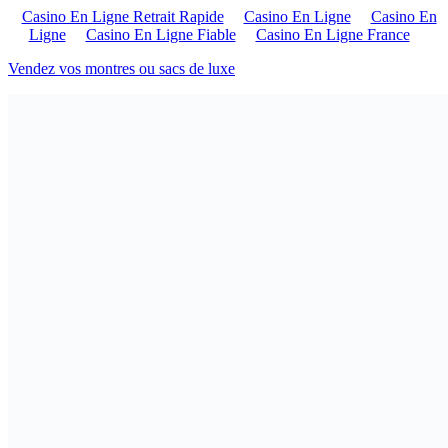
Casino En Ligne Retrait Rapide
Casino En Ligne
Casino En
Ligne
Casino En Ligne Fiable
Casino En Ligne France
Vendez vos montres ou sacs de luxe