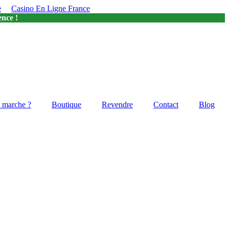
e
Casino En Ligne France
ence !
 marche ?
Boutique
Revendre
Contact
Blog