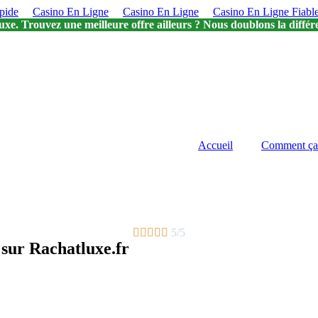
pide
Casino En Ligne
Casino En Ligne
Casino En Ligne Fiabl
uxe. Trouvez une meilleure offre ailleurs ? Nous doublons la différ
Accueil
Comment ça





5/5
 sur Rachatluxe.fr