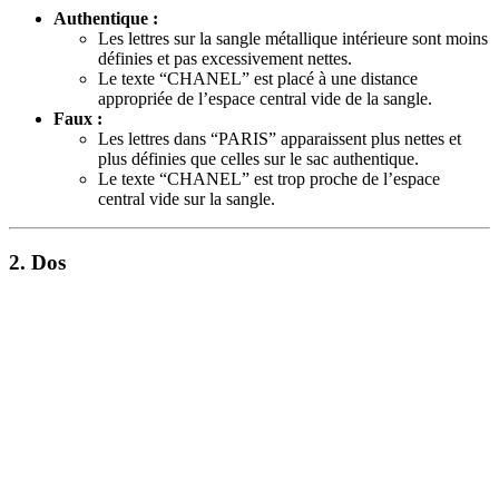
Authentique :
Les lettres sur la sangle métallique intérieure sont moins
définies et pas excessivement nettes.
Le texte “CHANEL” est placé à une distance
appropriée de l’espace central vide de la sangle.
Faux :
Les lettres dans “PARIS” apparaissent plus nettes et
plus définies que celles sur le sac authentique.
Le texte “CHANEL” est trop proche de l’espace
central vide sur la sangle.
2. Dos