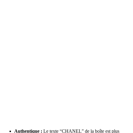
Authentique :
Le texte “CHANEL” de la boîte est plus