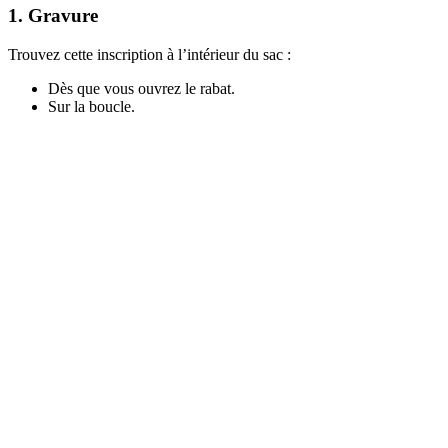
1. Gravure
Trouvez cette inscription à l’intérieur du sac :
Dès que vous ouvrez le rabat.
Sur la boucle.