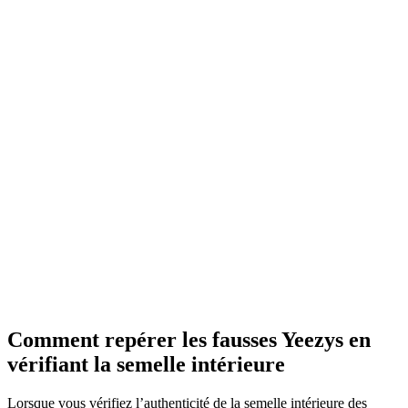
Comment repérer les fausses Yeezys en
vérifiant la semelle intérieure
Lorsque vous vérifiez l’authenticité de la semelle intérieure des