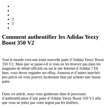
Comment authentifier les Adidas Yeezy
Boost 350 V2
Tout le monde veut une toute nouvelle paire d’Adidas Yeezy Boost
350 V2.
Mais que se passe-t-il si vous ne les trouvez pas dans les
magasins de détail officiels ou sur le site Internet d’Adidas ?
Eh
bien, vous devez regarder sur eBay, Amazon et d’autres marchés
peu précis où vous pouvez facilement finir par acheter une fausse
paire.
Dans cet article, nous vous guiderons dans le processus
d’authentification d’une paire d’Adidas Yeezy Boost 350 V2 afin
que vous ne jetiez pas votre argent par les fenêtres.