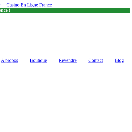
e
Casino En Ligne France
ence !
A propos
Boutique
Revendre
Contact
Blog