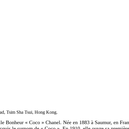
Road, Tsim Sha Tsui, Hong Kong.
elle Bonheur « Coco » Chanel. Née en 1883 à Saumur, en Fran
 acquis le surnom de « Coco ». En 1910, elle ouvre sa premiè