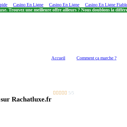
pide
Casino En Ligne
Casino En Ligne
Casino En Ligne Fiabl
uxe. Trouvez une meilleure offre ailleurs ? Nous doublons la différ
Accueil
Comment ça marche ?





5/5
 sur Rachatluxe.fr