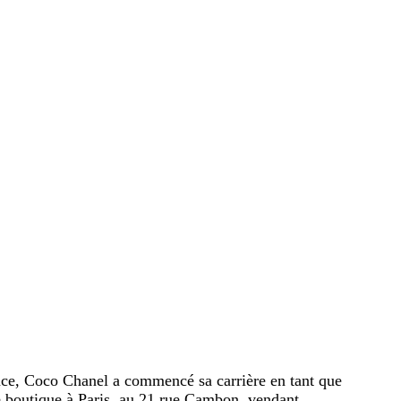
ce, Coco Chanel a commencé sa carrière en tant que
re boutique à Paris, au 21 rue Cambon, vendant